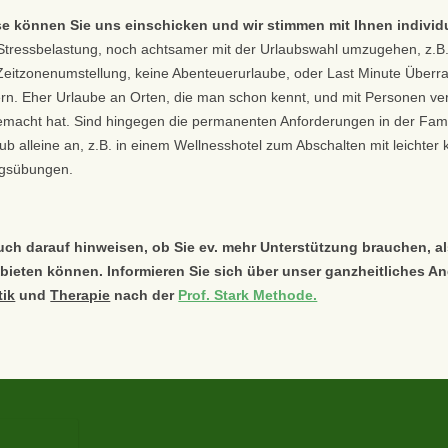
e können Sie uns einschicken und wir stimmen mit Ihnen individu
 Stressbelastung, noch achtsamer mit der Urlaubswahl umzugehen, z.B.
Zeitzonenumstellung, keine Abenteuerurlaube, oder Last Minute Überras
rn. Eher Urlaube an Orten, die man schon kennt, und mit Personen ve
macht hat. Sind hingegen die permanenten Anforderungen in der Famil
aub alleine an, z.B. in einem Wellnesshotel zum Abschalten mit leichter 
gsübungen.
uch darauf hinweisen, ob Sie ev. mehr Unterstützung brauchen, al
 bieten können. Informieren Sie sich über unser ganzheitliches A
tik
und
Therapie
nach der
Prof. Stark Methode.